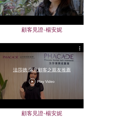
​顧客見證-楊安妮
法莎德 滿意顧客之親友推薦
Play Video
​顧客見證-楊安妮