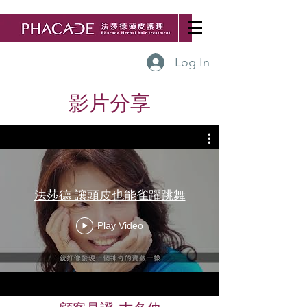
Log In
影片分享
法莎德 讓頭皮也能雀躍跳舞
Play Video