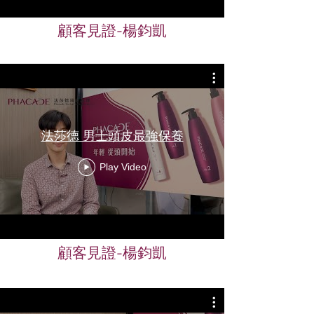
​顧客見證-楊鈞凱
法莎德 男士頭皮最強保養
Play Video
​顧客見證-楊鈞凱