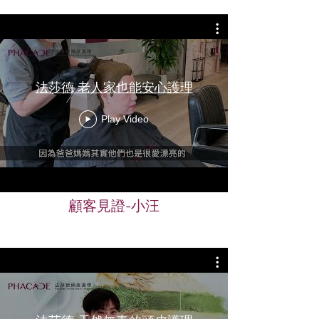
法莎德 老人家也能安心護理
Play Video
​顧客見證-小汪